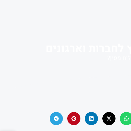
 לחברות וארגונים
וח מסין?