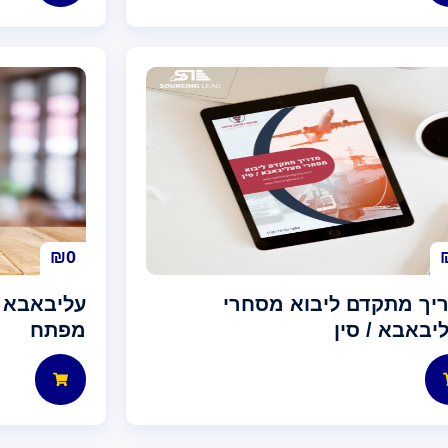
₪
0
יך מתקדם ליבוא מסחרי
עליבאבא –
יבאבא / סין
מפתח