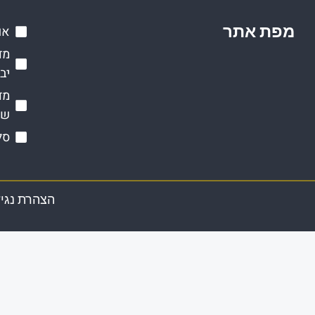
מפת אתר
או
מד
יב
מד
שי
סל
הצהרת נגי