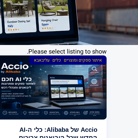
Please select listing to show.
,
,
איתור ספקים ומוצרים
כלים
עליבאבא
Accio של Alibaba: כלי ה-AI
החדש שכל היבואנים צריכים