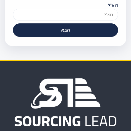
וא"ל
הבא