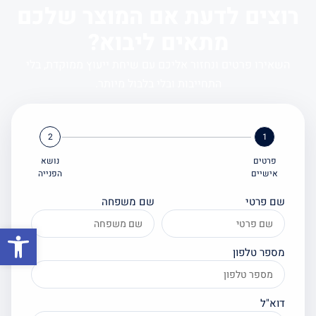
רוצים לדעת אם המוצר שלכם
מתאים ליבוא?
השאירו פרטים ונחזור אליכם עם שיחת ייעוץ ממוקדת, בלי
התחייבות ובלי בלבול מיותר.
2
1
פרטים
נושא
אישיים
הפנייה
שם פרטי
שם משפחה
פתח סרגל
מספר טלפון
דוא"ל