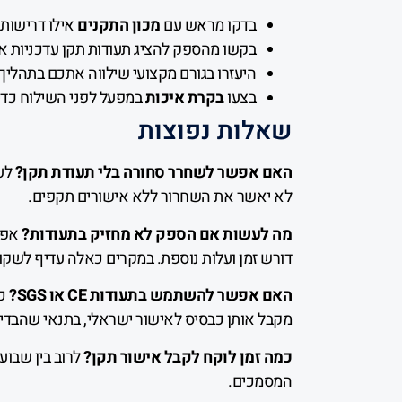
בדקו מראש עם
מכון התקנים
אילו דרישות 
בקשו מהספק להציג תעודות תקן עדכניות א
היעזרו בגורם מקצועי שילווה אתכם בתהליך
בצעו
בקרת איכות
במפעל לפני השילוח כדי
שאלות נפוצות
האם אפשר לשחרר סחורה בלי תעודת תקן?
לעי
לא יאשר את השחרור ללא אישורים תקפים.
מה לעשות אם הספק לא מחזיק בתעודות?
אפשר
דורש זמן ועלות נוספת. במקרים כאלה עדיף לשקו
האם אפשר להשתמש בתעודות CE או SGS?
כן
מקבל אותן כבסיס לאישור ישראלי, בתנאי שהבדי
כמה זמן לוקח לקבל אישור תקן?
לרוב בין שבוע
המסמכים.