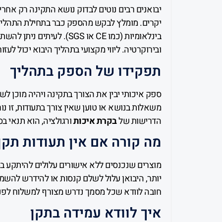
יבואנים רבים נוטים לבדוק נושא התקינה רק אחרי 
יקרים. מומלץ לבקש מהספק כבר בתחילת התהליך 
בינלאומיות (כמו CE או SGS)
ובירוקרטיה. ליווי מקצועי בתהליך היבוא יכול לעז
תפקידו של הספק בתהליך
ספק איכותי יבין את הצורך בתקינה ויהיה מוכן 
משאלות בנושא או טוען שאין צורך בתעודות, זו נ
הדרישות של
בקרת איכות
ורגולציה, הוא תנאי בס
מה קורה אם אין תעודות תקן
מוצרים שנכנסים ללא אישורים עלולים להיתקע ב
יותר, היבואן עלול לשלם קנסות או להידרש להשמי
חובה לוודא שכל מסמך נדרש מצורף למשלוח לפני
איך לוודא עמידה בתקן