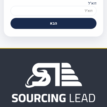
וא"ל
הבא