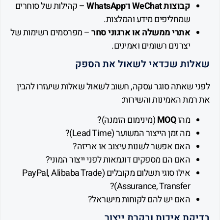
קבוצות WeChat ו־WhatsApp
– קהילות של סוחרים
שמחליפים מידע והמלצות.
אתרי ממשלה או ארגוני סחר
– מפרסמים רשימות של
יצרנים רשומים ואמינים.
ות שכדאי לשאול את הספק
 שאתה סוגר עסקה, חשוב לשאול שאלות שיעזרו להבין
מת האמינות והשירות:
מהו
MOQ
(מינימום הזמנה)?
מה זמן הייצור המשוער (Lead Time)?
האם אפשר לשנות עיצוב או אריזה?
האם הם מספקים דוגמאות לפני ייצור המוני?
אילו סוגי תשלום מקובלים (PayPal, Alibaba Trade
Assurance, Transfer)?
האם יש להם לקוחות מישראל?
ת איכות ובקרת ייצור