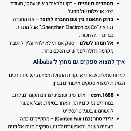
מסמכים רשמיים
– בקש לראות רישיון עסקי, תעודת
יצרן או צילום של מפעל.
בדוק התאמה בין שם החברה למוצר
– אם החברה
נקראת “Shenzhen Electronics Co.” אבל מוכרת
בגדים – זה חשוד.
אל תמהר לשלם
– ספק אמיתי לא ילחץ עליך להעביר
מקדמה גדולה לפני שיש הסכם ברור.
מצוא ספקים גם מחוץ ל־Alibaba
ת שאליבאבא היא נקודת התחלה מצוינת, יש עוד דרכים
ות למצוא ספקים איכותיים בסין:
1688.com
– אתר סיני שמציג יצרנים מקומיים, לרוב
במחירים נמוכים יותר. האתר בסינית, אבל אפשר
להשתמש בגוגל טרנסלייט.
ירידי סחר (כמו Canton Fair)
– מתקיימים כמה
פעמים בשנה, ומאפשרים לפגוש ספקים פנים אל פנים.