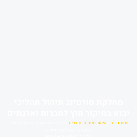
חלקת סורסינג וניהול תהליכי
א במיקור חוץ לחברות וארגונים
 הבית
/
איתור ספקים ומוצרים
/ איך מוצאים ספקים בסין – מדריך
ליבואנים ישראלים מתחילים
כתבה מאת: שראל וקנין