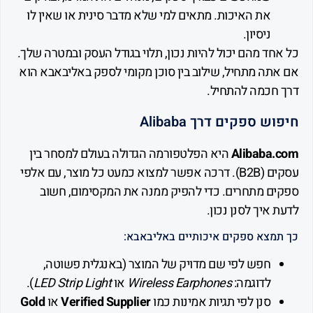
את האיכות. מתאים למי שלא מדבר סינית או שאין לו
ניסיון.
ד מהם יכול להיות נכון, תלוי בגודל העסק ובמטרה שלך.
תה מתחיל, שילוב בין סוכן מקומי לספק באליבאבא הוא
חכמה להתחיל.
 ספקים דרך Alibaba
Alibaba
היא הפלטפורמה הגדולה בעולם למסחר בין
עסקים (B2B). דרכה אפשר למצוא כמעט כל מוצר, עם אלפי
ם מתחרים. כדי להפיק ממנה את המקסימום, חשוב
איך לסנן נכון.
מצא ספקים איכותיים באליבאבא:
חפש לפי שם מדויק של המוצר (באנגלית פשוטה,
לדוגמה:
Wireless Earphones
או
LED Strip Light
).
סנן לפי תגיות אמינות כמו
Verified Supplier
או
Gold