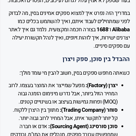
שספק לא אמין עלול לגרום לעיכובים, הפסדים ואכזבות.
יך הזה נפרט איך למצוא ספקים אמינים בסין, מה לבדוק
 שמתחילים לעבוד איתם, ואיך להשתמש בכלים כמו
Ali
ו־
1688
בצורה חכמה ומקצועית. נלמד גם איך לאתר
ם ישירות, איך לזהות זיופים, ואיך לנהל תקשורת יעילה
קים סיניים.
ל בין סוכן, ספק ויצרן
ה מחפש ספקים בסין, חשוב להבין מי עומד מולך:
יצרן (Factory):
מפעל שמייצר את המוצר בעצמו. לרוב
המחיר הזול ביותר, אבל נדרש מינימום הזמנה גבוה
(MOQ) ופחות גמישות בעיצוב או בשינויים קטנים.
סוחר (Trading Company):
מתווך בין היצרן ללקוח.
קל יותר לתקשר איתו, אבל המחיר לרוב גבוה יותר.
סוכן סורסינג (Sourcing Agent):
אדם או חברה
שמחפשים עבורך ספקים, מנהלים את המו"מ, ובודקים