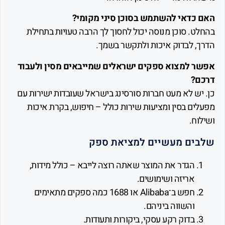
כדאי להשתמש בסוכן סיני מקומי?
. סוכן מנוסה יכול לחסוך לך הרבה טעויות בתחילת
, לבדוק איכות ולתקשר בשמך.
 למצוא ספקים ישראלים שמייבאים מסין ולעבוד
?
יש לא מעט חברות סורסינג בישראל שעובדות ישירות עם
ם בסין ומציעות שירות כולל – חיפוש, בקרת איכות
ח.
ים מעשיים למציאת ספק
הגדר את המוצר שאתה רוצה לייבא – כולל מידות,
אריזה ושימושים.
חפש ב־Alibaba או 1688 כמה ספקים מתאימים
והשווה ביניהם.
בדוק רקע עסקי, ביקורות ותעודות.