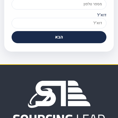
וא"ל
הבא