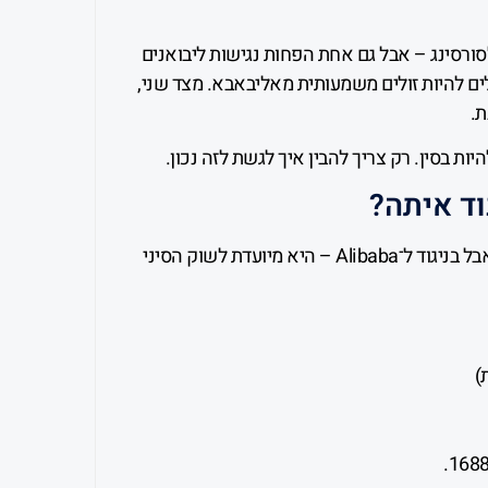
לסורסינג – אבל גם אחת הפחות נגישות ליבואנים
ים להיות זולים משמעותית מאליבאבא. מצד שני,
ת.
1688 היא פלטפורמת B2B של קבוצת Alibaba, אבל בניגוד ל־Alibaba – היא מיועדת לשוק הסיני