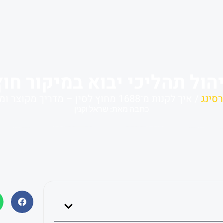
הול תהליכי יבוא במיקור חוץ
סינג
/ איך לקנות מ־1688 מחוץ לסין – מדריך מקוצר ומדויק למתחילים
כתבה מאת: שראל וקנין