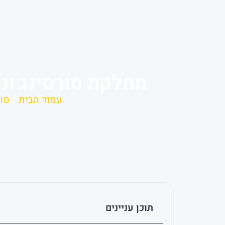
מחלקת סורסינג וני
עמוד הבית
/
סור
תוכן עניינים