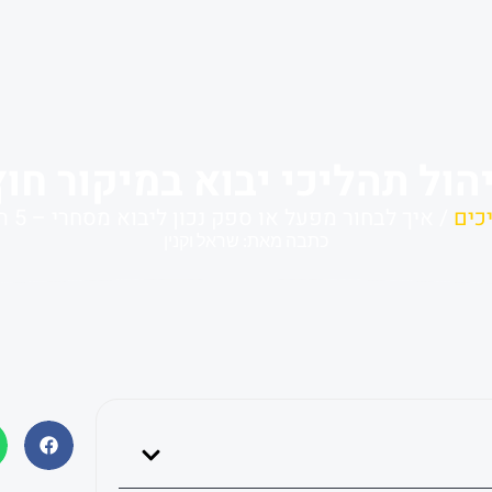
הול תהליכי יבוא במיקור חוץ
כים
/ איך לבחור מפעל או ספק נכון ליבוא מסחרי – 5 העקרונות החשובים ביותר
כתבה מאת: שראל וקנין